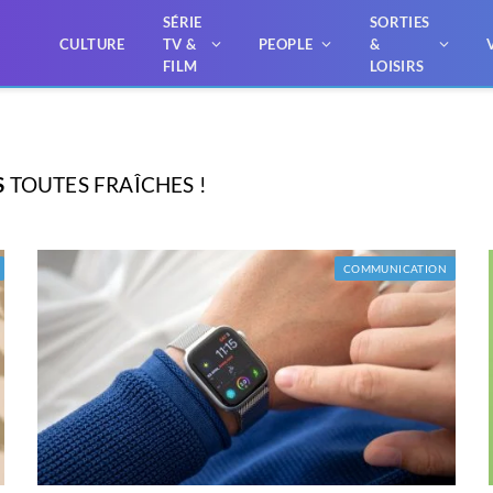
SÉRIE
SORTIES
CULTURE
TV &
PEOPLE
&
FILM
LOISIRS
S
TOUTES FRAÎCHES !
COMMUNICATION