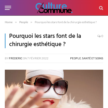
Home
»
People
»
Pourquoi les stars font de la chirurgie esthétique ?
Pourquoi les stars font de la
0
chirurgie esthétique ?
BY
FREDERIC
ON
7 FÉVRIER 2022
PEOPLE
,
SANTÉ ET SOINS