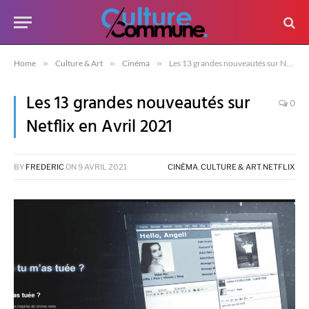
Home
»
Culture & Art
»
Cinéma
»
Les 13 grandes nouveautés sur Netflix en Avril 2021
Les 13 grandes nouveautés sur
0
Netflix en Avril 2021
BY
FREDERIC
ON
9 AVRIL 2021
CINÉMA
,
CULTURE & ART
,
NETFLIX