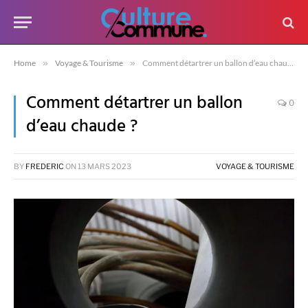
Home
»
Voyage & Tourisme
»
Comment détartrer un ballon d’eau chaude ?
Comment détartrer un ballon
0
d’eau chaude ?
BY
FREDERIC
ON
13 MARS 2023
VOYAGE & TOURISME