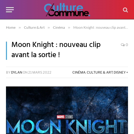
Home
»
Culture & Art
»
Cinéma
»
Moon Knight : nouveau clip avant la sortie !
Moon Knight : nouveau clip
0
avant la sortie !
BY
DYLAN
ON
21 MARS 2022
CINÉMA
,
CULTURE & ART
,
DISNEY +