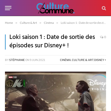
Home
»
Culture & Art
»
Cinéma
»
Loki saison 1 : Date de sortie des épisodes sur Disney+ !
Loki saison 1 : Date de sortie des
0
épisodes sur Disney+ !
BY
STÉPHANIE
ON
9 JUIN 2021
CINÉMA
,
CULTURE & ART
,
DISNEY +