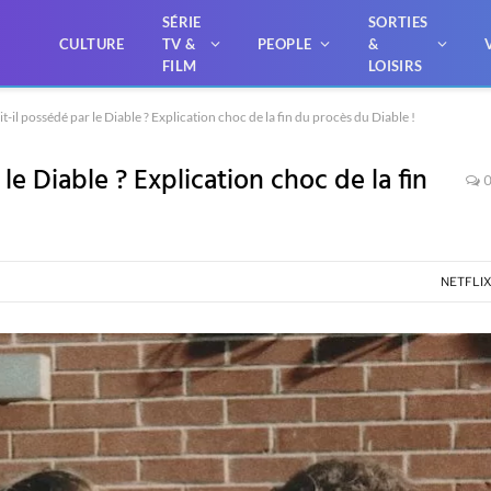
SÉRIE
SORTIES
CULTURE
TV &
PEOPLE
&
FILM
LOISIRS
it-il possédé par le Diable ? Explication choc de la fin du procès du Diable !
 le Diable ? Explication choc de la fin
NETFLI