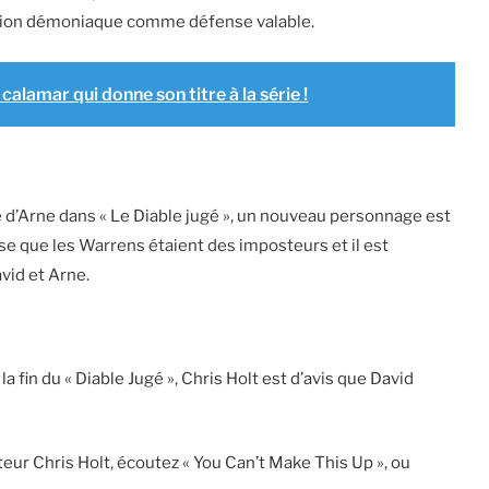
ssion démoniaque comme défense valable.
calamar qui donne son titre à la série !
e d’Arne dans « Le Diable jugé », un nouveau personnage est
ense que les Warrens étaient des imposteurs et il est
vid et Arne.
a fin du « Diable Jugé », Chris Holt est d’avis que David
teur Chris Holt, écoutez « You Can’t Make This Up », ou