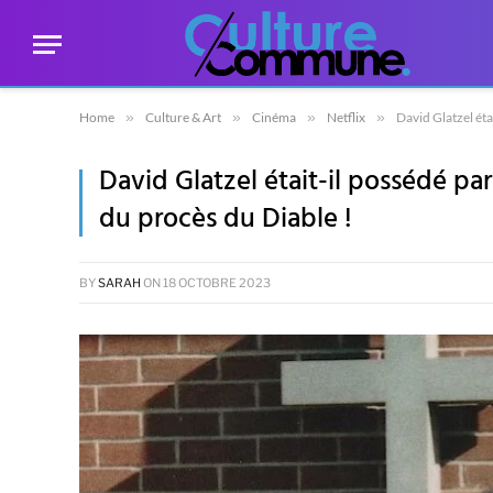
Home
»
Culture & Art
»
Cinéma
»
Netflix
»
David Glatzel éta
David Glatzel était-il possédé par
du procès du Diable !
BY
SARAH
ON
18 OCTOBRE 2023