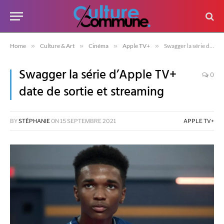
Home
»
Culture & Art
»
Cinéma
»
Apple TV+
»
Swagger la série d’Apple TV+ date de sortie et streaming
Swagger la série d’Apple TV+
0
date de sortie et streaming
BY
STÉPHANIE
ON
15 SEPTEMBRE 2021
APPLE TV+