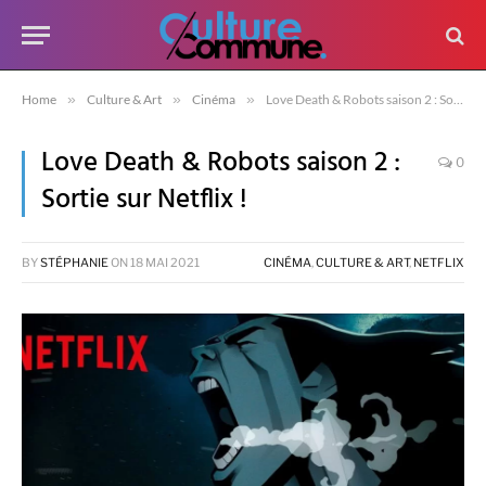
Home
»
Culture & Art
»
Cinéma
»
Love Death & Robots saison 2 : Sortie sur Netflix !
Love Death & Robots saison 2 :
0
Sortie sur Netflix !
BY
STÉPHANIE
ON
18 MAI 2021
CINÉMA
,
CULTURE & ART
,
NETFLIX