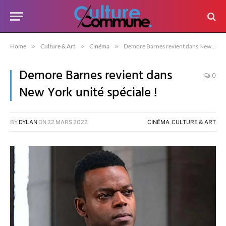
Home
»
Culture & Art
»
Cinéma
»
Demore Barnes revient dans New York unité spéciale !
Demore Barnes revient dans
0
New York unité spéciale !
BY
DYLAN
ON
22 MARS 2022
CINÉMA
,
CULTURE & ART