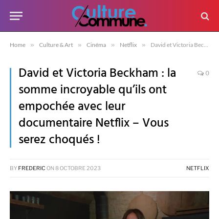
Home
»
Culture & Art
»
Cinéma
»
Netflix
»
David et Victoria Beckham : la somme incroyable qu’ils ont empochée avec leur documentaire Netflix – Vous serez choqués !
David et Victoria Beckham : la
0
somme incroyable qu’ils ont
empochée avec leur
documentaire Netflix – Vous
serez choqués !
BY
FREDERIC
ON
8 OCTOBRE 2023
NETFLIX