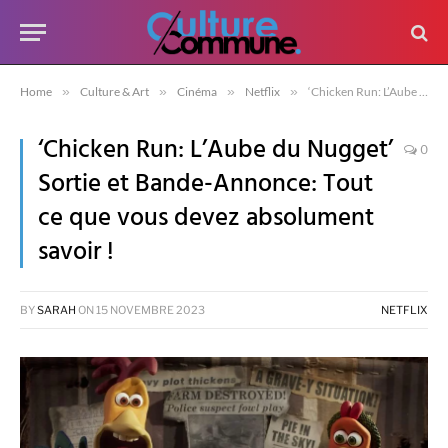
Home
»
Culture & Art
»
Cinéma
»
Netflix
»
‘Chicken Run: L’Aube du Nugget’ Sortie et Bande-Annonce: Tout ce que vous devez absolument savoir !
‘Chicken Run: L’Aube du Nugget’
0
Sortie et Bande-Annonce: Tout
ce que vous devez absolument
savoir !
BY
SARAH
ON
15 NOVEMBRE 2023
NETFLIX