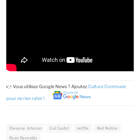
👉 Vous utilisez Google News ? Ajoutez
Culture Commune
pour ne rien rater !
Dwayne Johnson
Gal Gadot
netflix
Red Notice
Ryan Reynolds