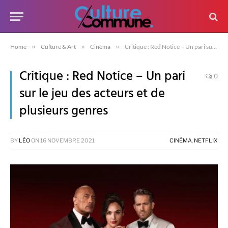
Home
»
Culture & Art
»
Cinéma
»
Critique : Red Notice – Un pari sur le jeu des acteurs et de plusieurs genres
Critique : Red Notice – Un pari
0
sur le jeu des acteurs et de
plusieurs genres
BY
LÉO
ON
16 NOVEMBRE 2021
CINÉMA
,
NETFLIX