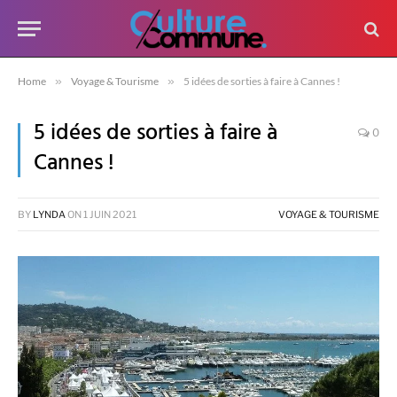
Home
»
Voyage & Tourisme
»
5 idées de sorties à faire à Cannes !
5 idées de sorties à faire à
0
Cannes !
BY
LYNDA
ON
1 JUIN 2021
VOYAGE & TOURISME