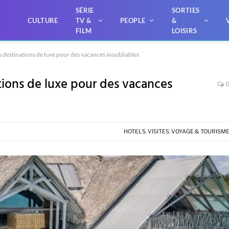
SÉRIE
SORTIES
CULTURE
TV &
PEOPLE
&
FILM
LOISIRS
 destinations de luxe pour des vacances inoubliables
tions de luxe pour des vacances
HOTELS
,
VISITES
,
VOYAGE & TOURISM