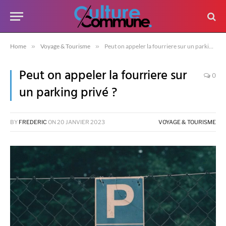
Home
»
Voyage & Tourisme
»
Peut on appeler la fourriere sur un parking privé ?
Peut on appeler la fourriere sur
0
un parking privé ?
BY
FREDERIC
ON
20 JANVIER 2023
VOYAGE & TOURISME