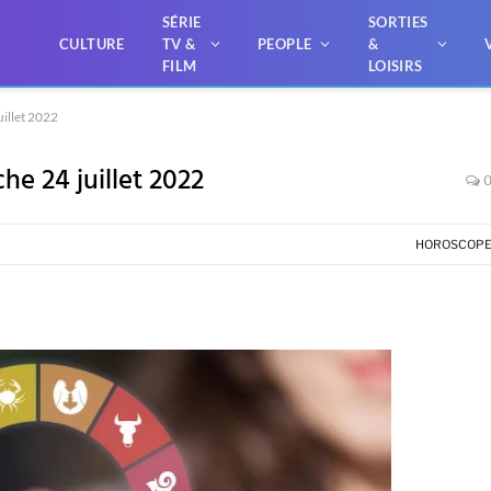
SÉRIE
SORTIES
CULTURE
TV &
PEOPLE
&
FILM
LOISIRS
illet 2022
he 24 juillet 2022
HOROSCOP