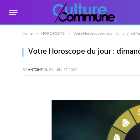
Home
»
HOROSCOPE
»
Votre Horoscope du jour : dimanche 24 ju
Votre Horoscope du jour : dimanc
BY
ANTOINE
ON
24 JUILLET 2022