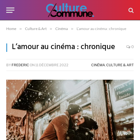
Home
»
Culture & Art
»
Cinéma
»
L’amour au cinéma : chronique
L’amour au cinéma : chronique
0
BY
FREDERIC
ON
11 DÉCEMBRE 2022
CINÉMA
,
CULTURE & ART