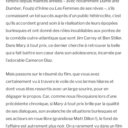
tendre depuis maintes années – avec notamment
Dumb and
Dumber
,
Fou(s) d’Irène
ou
Les Femmes de ses rêves
–, s’ils
connaissent un tel succès auprès d’un public hétéroclite, c’est
qu’ils accordent grand soin à la réalisation de leurs épopées
burlesques et ont donné des rôles inoubliables aux pontes de
la comédie outre-atlantique que sont Jim Carrey et Ben Stiller.
Dans
Mary à tout prix
, ce dernier cherche à retrouver la belle
qui a fait battre son cœur dans son adolescence, incarnée par
l’adorable Cameron Diaz.
Mais passons sur le résumé du film, que vous avez
certainement vu à travers le voile de vos larmes hilares et
dont vous êtes ressortis avec un large sourire, pour en
dégager le propos. Car, comme nous l’évoquions lors d’une
précédente chronique, si
Mary à tout prix
brille par la qualité
de ses dialogues, son avalanche de situations burlesques et
ses acteurs en roue libre (grandiose Matt Dillon !), le fond de
l’affaire est autrement plus noir. On a rarement vu dans un film