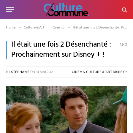
Home
»
Culture & Art
»
Cinéma
»
Il était une fois 2 Désenchanté : Prochainement sur Disney + !
Il était une fois 2 Désenchanté :
0
Prochainement sur Disney + !
BY
STÉPHANIE
ON
31 MAI 2021
CINÉMA
,
CULTURE & ART
,
DISNEY +