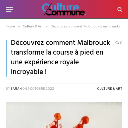
Home
»
Culture & Art
»
Découvrez comment Malbrouck transforme la course à pied en une expérience royale incroyable !
Découvrez comment Malbrouck
0
transforme la course à pied en
une expérience royale
incroyable !
BY
SARAH
ON
9 OCTOBRE 2023
CULTURE & ART