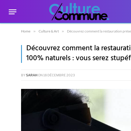
Home
»
Culture & Art
»
Découvrez comment la restauration préserv
Découvrez comment la restauratio
100% naturels : vous serez stupéfa
BY
SARAH
ON
18 DÉCEMBRE 2023