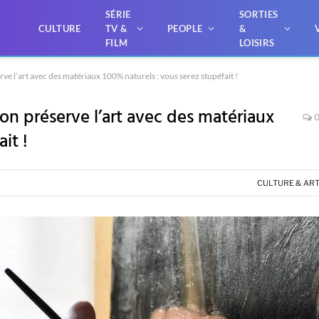
SÉRIE
SORTIES
CULTURE
TV &
PEOPLE
&
FILM
LOISIRS
e l’art avec des matériaux 100% naturels : vous serez stupéfait !
n préserve l’art avec des matériaux
it !
CULTURE & AR