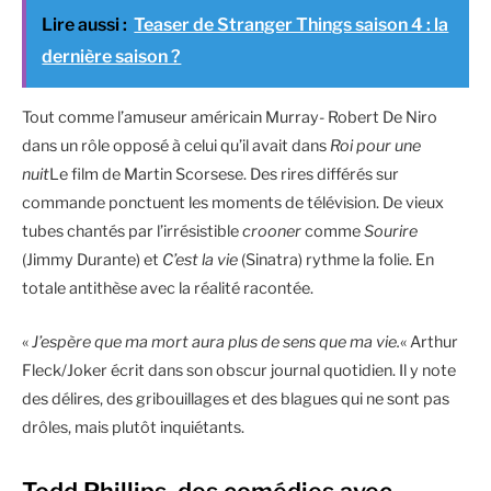
Lire aussi :
Teaser de Stranger Things saison 4 : la
dernière saison ?
Tout comme l’amuseur américain Murray- Robert De Niro
dans un rôle opposé à celui qu’il avait dans
Roi pour une
nuit
Le film de Martin Scorsese. Des rires différés sur
commande ponctuent les moments de télévision. De vieux
tubes chantés par l’irrésistible
crooner
comme
Sourire
(Jimmy Durante) et
C’est la vie
(Sinatra) rythme la folie. En
totale antithèse avec la réalité racontée.
«
J’espère que ma mort aura plus de sens que ma vie.
« Arthur
Fleck/Joker écrit dans son obscur journal quotidien. Il y note
des délires, des gribouillages et des blagues qui ne sont pas
drôles, mais plutôt inquiétants.
Todd Phillips, des comédies avec