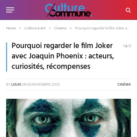
Home
»
Culture & Art
»
Cinéma
»
Pourquoi regarder le film Joker avec Joaquin Phoenix : acteurs, curiosités, récompenses
Pourquoi regarder le film Joker
0
avec Joaquin Phoenix : acteurs,
curiosités, récompenses
BY
LOUIS
ON
16 NOVEMBRE 2021
CINÉMA