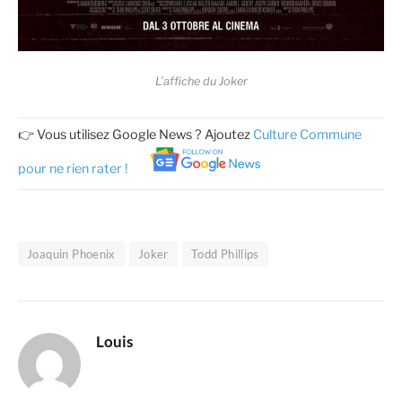
L’affiche du Joker
👉 Vous utilisez Google News ? Ajoutez
Culture Commune
pour ne rien rater !
Joaquin Phoenix
Joker
Todd Phillips
Louis