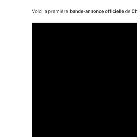
Voici la première
bande-annonce officielle
de
C