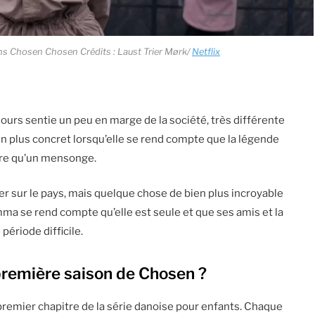
s Chosen Chosen Crédits : Laust Trier Mørk/
Netflix
ours sentie un peu en marge de la société, très différente
en plus concret lorsqu’elle se rend compte que la légende
utre qu’un mensonge.
r sur le pays, mais quelque chose de bien plus incroyable
Emma se rend compte qu’elle est seule et que ses amis et la
période difficile.
première saison de
Chosen
?
emier chapitre de la série danoise pour enfants. Chaque