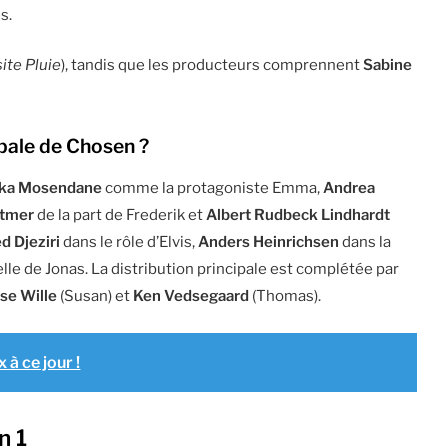
s.
site
Pluie
), tandis que les producteurs comprennent
Sabine
ipale de
Chosen
?
ika Mosendane
comme la protagoniste Emma,
Andrea
ttmer
de la part de Frederik et
Albert Rudbeck Lindhardt
 Djeziri
dans le rôle d’Elvis,
Anders Heinrichsen
dans la
lle de Jonas. La distribution principale est complétée par
se Wille
(Susan) et
Ken Vedsegaard
(Thomas).
 à ce jour !
n 1