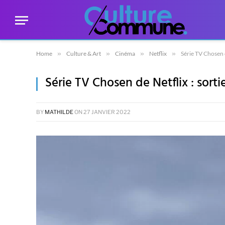
Home
»
Culture & Art
»
Cinéma
»
Netflix
»
Série TV Chosen d
Série TV Chosen de Netflix : sorti
BY
MATHILDE
ON
27 JANVIER 2022