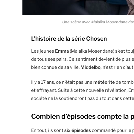
Une scène avec Malaika Mosendane dan
L’histoire de la série
Chosen
Les jeunes
Emma
(Malaika Mosendane) s’est touj
de tous ses pairs. Ce sentiment devient de plus 
bien connue de sa ville,
Middelbo,
n’est rien d’a
Il y a 17 ans, ce n’était pas une
météorite
de tombe
et effrayant. Suite à cette nouvelle révélation, 
société ne la soutiendront pas du tout dans cette 
Combien d’épisodes compte la 
En tout, ils sont
six épisodes
commandé pour le pr