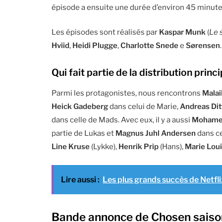
épisode a ensuite une durée d’environ 45 minute
Les épisodes sont réalisés par
Kaspar Munk
(
Le 
Hviid
,
Heidi Plugge
,
Charlotte Snede
e
Sørensen
.
Qui fait partie de la distribution princ
Parmi les protagonistes, nous rencontrons
Mala
Heick Gadeberg
dans celui de Marie,
Andreas Di
dans celle de Mads. Avec eux, il y a aussi
Mohamed
partie de Lukas et
Magnus Juhl Andersen
dans ce
Line Kruse
(Lykke),
Henrik Prip
(Hans),
Marie Loui
Lire aussi :
Les plus grands succès de Netflix
Bande annonce de
Chosen saiso