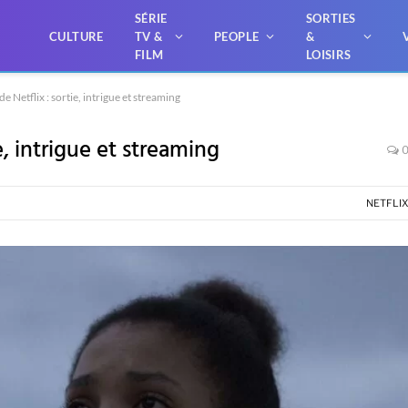
SÉRIE
SORTIES
CULTURE
TV &
PEOPLE
&
FILM
LOISIRS
e Netflix : sortie, intrigue et streaming
e, intrigue et streaming
NETFLI