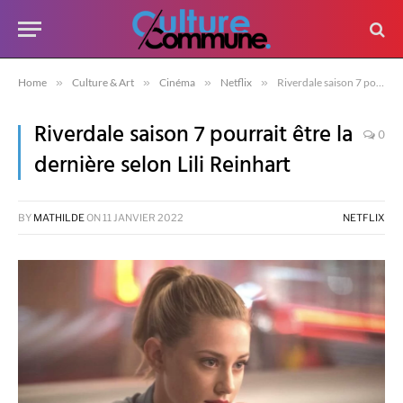
Home
»
Culture & Art
»
Cinéma
»
Netflix
»
Riverdale saison 7 pourrait être la dernière selon Lili Reinhart
Riverdale saison 7 pourrait être la
0
dernière selon Lili Reinhart
BY
MATHILDE
ON
11 JANVIER 2022
NETFLIX