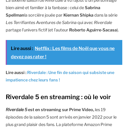
La sixième saison de
Riverdale
a vu l’ajout d’un personnage
bien-aimé et familier à la fanbase : celui de
Sabrina
Spellman
la sorcière jouée par
Kiernan Shipka
dans la série
Les Terrifiantes Aventures de Sabrina
qui avec
Riverdale
partage l’univers fictif (et l’auteur
Roberto Aguirre-Sacasa
).
Lire aussi :
Netflix : Les films de Noël que vous ne
devez pas rater !
Lire aussi :
Riverdale : Une fin de saison qui subsiste une
impatience chez leurs fans !
Riverdale 5 en streaming : où le voir
Riverdale 5
est en streaming sur Prime Video,
les 19
épisodes de la saison 5 sont arrivés en janvier 2022 pour le
plus grand plaisir des fans. La plateforme Amazon Prime