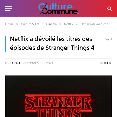
Home
»
Culture & Art
»
Cinéma
»
Netflix
»
Netflix a dévoilé les titres des épisodes de Stranger Things 4
Netflix a dévoilé les titres des
0
épisodes de Stranger Things 4
BY
SARAH
ON
12 NOVEMBRE 2021
NETFLIX