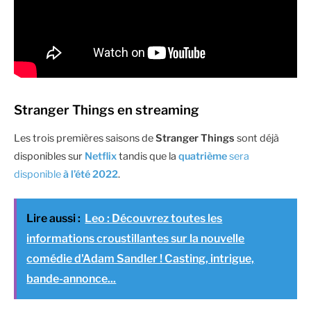
Stranger Things en streaming
Les trois premières saisons de
Stranger Things
sont déjà
disponibles sur
Netflix
tandis que la
quatrième
sera
disponible
à l’été 2022
.
Lire aussi :
Leo : Découvrez toutes les
informations croustillantes sur la nouvelle
comédie d'Adam Sandler ! Casting, intrigue,
bande-annonce...