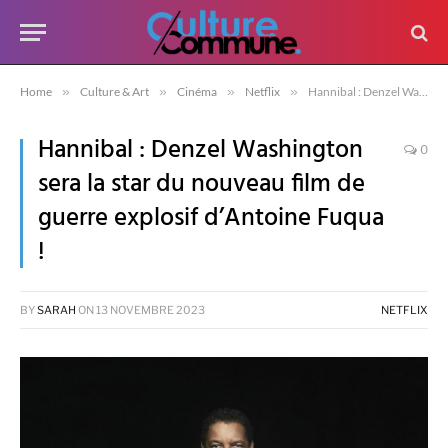
Home
»
Culture & Art
»
Cinéma
»
Netflix
»
Hannibal : Denzel Washington sera la star du nouveau film de guerre explosif d’Antoine Fuqua !
Hannibal : Denzel Washington
0
sera la star du nouveau film de
guerre explosif d’Antoine Fuqua
!
BY
SARAH
ON
13 NOVEMBRE 2023
NETFLIX