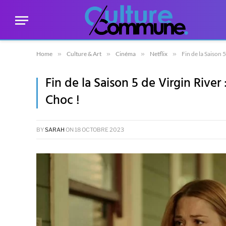
Home
»
Culture & Art
»
Cinéma
»
Netflix
»
Fin de la Saison 
Fin de la Saison 5 de Virgin River
Choc !
BY
SARAH
ON
18 OCTOBRE 2023