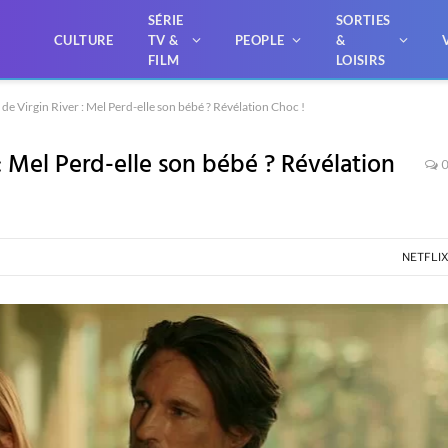
SÉRIE
SORTIES
CULTURE
TV &
PEOPLE
&
FILM
LOISIRS
5 de Virgin River : Mel Perd-elle son bébé ? Révélation Choc !
 : Mel Perd-elle son bébé ? Révélation
NETFLI