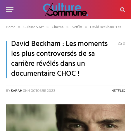
Home
»
Culture & Art
»
Cinéma
»
Netflix
»
David Beckham : Les moments les plus controversés de sa carrière révélés dans un documentaire CHOC !
David Beckham : Les moments
0
les plus controversés de sa
carrière révélés dans un
documentaire CHOC !
BY
SARAH
ON
4 OCTOBRE 2023
NETFLIX