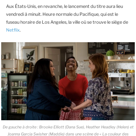
Aux États-Unis, en revanche, le lancement du titre aura lieu
vendredi à minuit. Heure normale du Pacifique
,
qui est le
fuseau horaire de Los Angeles, la ville où se trouve le siège de
Netflix
.
De gauche à droite : Brooke Elliott (Dana Sue), Heather Headley (Helen) et
Joanna Garcia Swisher (Maddie) dans une scène de « La couleur des