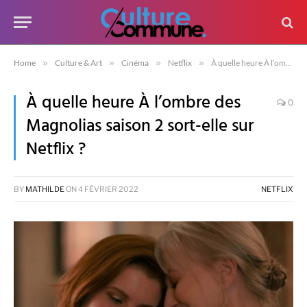
Home
»
Culture & Art
»
Cinéma
»
Netflix
»
À quelle heure À l’ombre des Magnolias saison 2 sort-elle sur Netflix ?
À quelle heure À l’ombre des
0
Magnolias saison 2 sort-elle sur
Netflix ?
BY
MATHILDE
ON
4 FÉVRIER 2022
NETFLIX