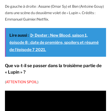
De gauche à droite : Assane (Omar Sy) et Ben (Antoine Gouy)
dans une scène du deuxième volet de « Lupin ». Crédits :
Emmanuel Guimier/Netflix.
Lire aussi :
▷ Dexter : New Blood, saison 1,
épisode 8 : date de première, spoilers et résumé
de l'épisode 7 2021.
Que va-t-il se passer dans la troisième partie de
« Lupin » ?
(
ATTENTION SPOIL
)