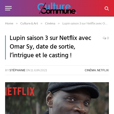
Home
»
Culture & Art
»
Cinéma
»
Lupin saison 3 sur Netflix avec Omar Sy, date de sortie, l’intrigue et le casting !
Lupin saison 3 sur Netflix avec
0
Omar Sy, date de sortie,
l’intrigue et le casting !
BY
STÉPHANIE
ON
11 JUIN 2021
CINÉMA
,
NETFLIX