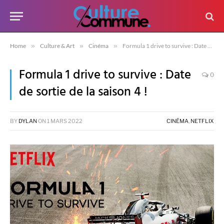
Home
»
Culture & Art
»
Cinéma
»
Formula 1 drive to survive : Date de sortie de la saison 4 !
Formula 1 drive to survive : Date
0
de sortie de la saison 4 !
BY
DYLAN
ON
1 MARS 2022
CINÉMA
,
NETFLIX