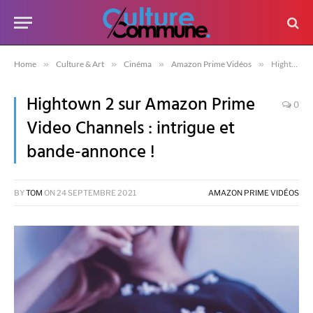
Home
»
Culture & Art
»
Cinéma
»
Amazon Prime Vidéos
»
Hightown 2 sur Amazon Prime Video Channels : intrigue et bande-annonce !
Hightown 2 sur Amazon Prime
0
Video Channels : intrigue et
bande-annonce !
BY
TOM
ON
24 SEPTEMBRE 2021
AMAZON PRIME VIDÉOS