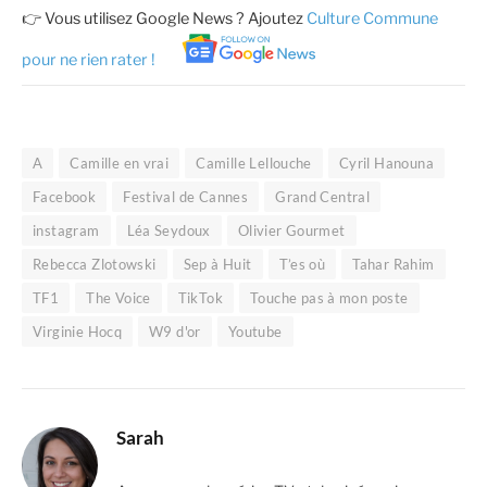
👉 Vous utilisez Google News ? Ajoutez
Culture Commune
pour ne rien rater !
A
Camille en vrai
Camille Lellouche
Cyril Hanouna
Facebook
Festival de Cannes
Grand Central
instagram
Léa Seydoux
Olivier Gourmet
Rebecca Zlotowski
Sep à Huit
T’es où
Tahar Rahim
TF1
The Voice
TikTok
Touche pas à mon poste
Virginie Hocq
W9 d'or
Youtube
Sarah