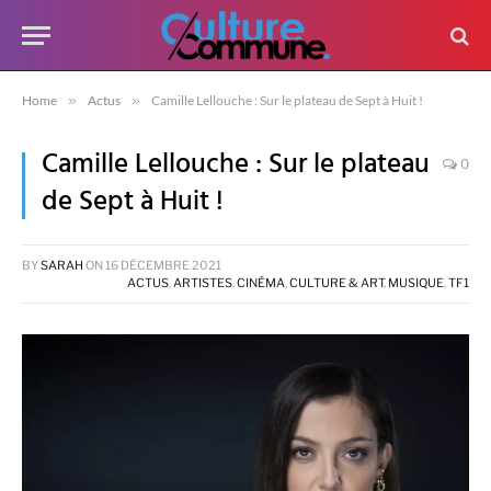
Home
»
Actus
»
Camille Lellouche : Sur le plateau de Sept à Huit !
Camille Lellouche : Sur le plateau
0
de Sept à Huit !
BY
SARAH
ON
16 DÉCEMBRE 2021
ACTUS
,
ARTISTES
,
CINÉMA
,
CULTURE & ART
,
MUSIQUE
,
TF1