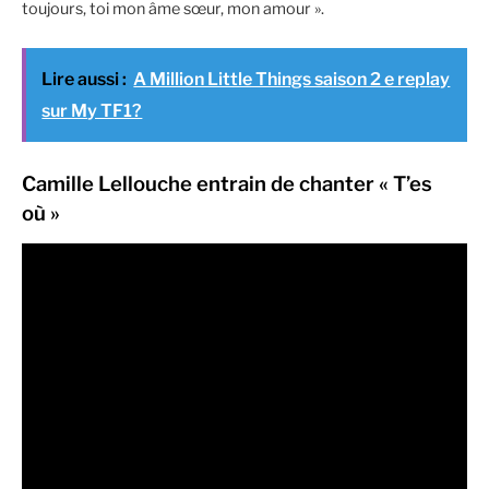
toujours, toi mon âme sœur, mon amour ».
Lire aussi :
A Million Little Things saison 2 e replay
sur My TF1?
Camille Lellouche entrain de chanter « T’es
où »