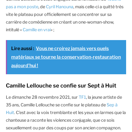
pas a mon poste
, de
Cyril Hanouna
, mais celle-ci a quitté très
vite le plateau pour officiellement se concentrer sur sa
carrière de comédienne en créant un one-woman-show,
intitulé «
Camille en vrai
« ;
Lire aussi :
Vous ne croirez jamais vers quels
matériaux se tourne la conservation-restauration
aujourd'hui !
Camille Lellouche se confie sur Sept à Huit
Le dimanche 28 novembre 2021, sur
TF1
, la jeune artiste de
35 ans, Camille Lellouche se confie sur le plateau de
Sep à
Huit
. C’est avec la voix tremblante et les yeux en larmes que la
chanteuse a raconte les violences conjugale, que ce sois
sexuellement ou par des coups par son ancien compagnon.