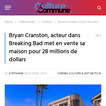
Home
»
Culture & Art
»
Cinéma
»
Bryan Cranston, acteur dans Breaking Bad met en vente sa maison pour 28 millions de dollars
Bryan Cranston, acteur dans
0
Breaking Bad met en vente sa
maison pour 28 millions de
dollars
BY
STÉPHANIE
ON
10 AVRIL 2021
CINÉMA
,
CULTURE & ART
,
NETFLIX