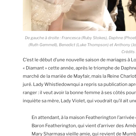
De gauche à droite : Francesca (Ruby Stokes), Daphne (Phoebe
(Ruth Gemmell), Benedict (Luke Thompson) et Anthony (Jon
Crédits 
C’est le début d’une nouvelle saison de mariages à Lo
« Diamant » cette année, après le triomphe de Daphne 
marché de la mariée de Mayfair, mais la Reine Charlot
juré. Lady Whistledownqui a repris sa publication ap
ranger : il veut avoir la bonne femme à ses côtés pour 
inquiète sa mère, Lady Violet, qui voudrait qu’il ait 
En attendant, à la maison Featherington l’arrivée 
Baron Featherington, qui vient d’arriver des Amé
Mary Sharmasa vieille amie, qui revient de Mumbai