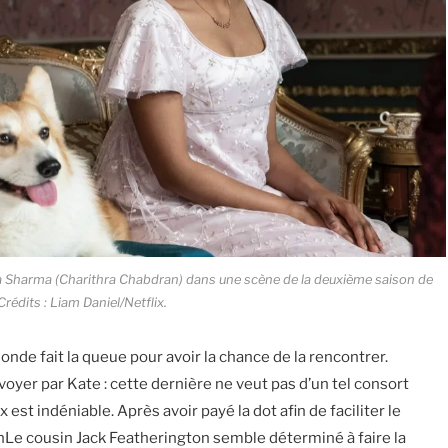
a Sharma (Charithra Chabdran) dans une scène de la deuxième saison de
Crédits : Liam Daniel/Netflix.
monde fait la queue pour avoir la chance de la rencontrer.
oyer par Kate : cette dernière ne veut pas d’un tel consort
est indéniable. Après avoir payé la dot afin de faciliter le
nLe cousin Jack Featherington semble déterminé à faire la