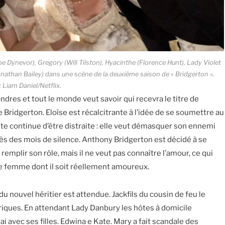
 Dynevor), Gregory (Will Tilston), Hyacinthe (Florence Hunt), Lady Violet
athan Bailey) dans une scène de la deuxième saison de « Bridgerton ».
: Liam Daniel/Netflix.
ndres et tout le monde veut savoir qui recevra le titre de
Bridgerton. Eloïse est récalcitrante à l’idée de se soumettre au
te continue d’être distraite : elle veut démasquer son ennemi
rès des mois de silence. Anthony Bridgerton est décidé à se
remplir son rôle, mais il ne veut pas connaître l’amour, ce qui
une femme dont il soit réellement amoureux.
du nouvel héritier est attendue. Jackfils du cousin de feu le
riques. En attendant Lady Danbury les hôtes à domicile
 avec ses filles. Edwina e Kate. Mary a fait scandale des