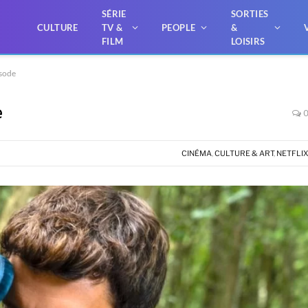
SÉRIE
SORTIES
CULTURE
TV &
PEOPLE
&
FILM
LOISIRS
isode
e
CINÉMA
,
CULTURE & ART
,
NETFLI