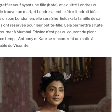
fier veuf ayant une fille (Kate), et a quitté Londres au
 trouver un mari, et Londres semble être l’endroit idéal.
e un bon Londonien, elle sera Sheffieldaka la famille de sa
ls ont réservée pour leur petite-fille. Cela permettra à Kate
retourner à Mumbai. Edwina n’est pas au courant du plan :
t ce temps, Anthony et Kate se rencontrent un matin à
rable du Vicomte.