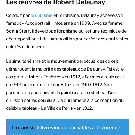
Les œuvres de Robert Delaunay
Conduit par
le
cubisme
et l’orphisme, Delaunay achève son
fameux « Autoportrait »
moderne
en 1909. Avec sa femme,
Sonia
Stern, il développe l’orphisme qui est une technique de
décomposition et de juxtaposition pour créer des contrastes
colorés et lumineux.
Le simultanéisme et le
mouvement
perpétuel des coloris
démarquent la majorité des
tableaux
de Delaunay. Tel est le
cas pour la
toile
: « Fenêtres » en 1912, « Formes circulaires »
en 1913 ou encore la «
Tour Eiffel
» en 1910-1912. Son
parcours se poursuivant, le
peintre
était séduit par l’
art
d’illusion par les
couleurs
. Ce qui l’amène à la conception du
célèbre
tableau
« La Ville de
Paris
» en 1912.
Lire aussi :
2 livres incontournables à dévorer cet