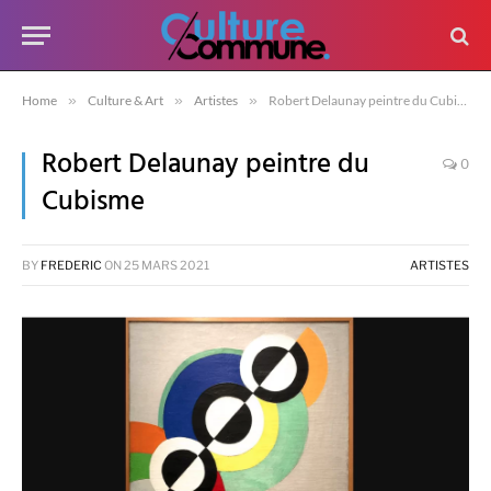
Home
»
Culture & Art
»
Artistes
»
Robert Delaunay peintre du Cubisme
Robert Delaunay peintre du
0
Cubisme
BY
FREDERIC
ON
25 MARS 2021
ARTISTES