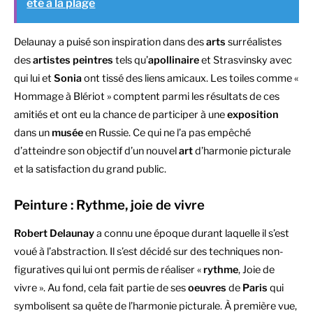
été à la plage
Delaunay a puisé son inspiration dans des
arts
surréalistes
des
artistes
peintres
tels qu’
apollinaire
et Strasvinsky avec
qui lui et
Sonia
ont tissé des liens amicaux. Les toiles comme «
Hommage à Blériot » comptent parmi les résultats de ces
amitiés et ont eu la chance de participer à une
exposition
dans un
musée
en Russie. Ce qui ne l’a pas empêché
d’atteindre son objectif d’un nouvel
art
d’harmonie picturale
et la satisfaction du grand public.
Peinture : Rythme, joie de vivre
Robert Delaunay
a connu une époque durant laquelle il s’est
voué à l’abstraction. Il s’est décidé sur des techniques non-
figuratives qui lui ont permis de réaliser «
rythme
, Joie de
vivre ». Au fond, cela fait partie de ses
oeuvres
de
Paris
qui
symbolisent sa quête de l’harmonie picturale. À première vue,