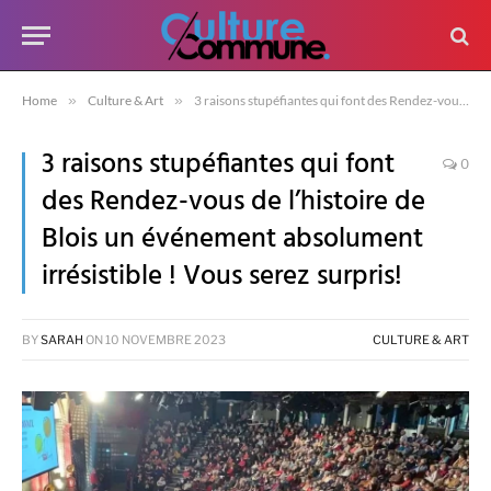
Home
»
Culture & Art
»
3 raisons stupéfiantes qui font des Rendez-vous de l’histoire de Blois un événement absolument irrésistible ! Vous serez surpris!
3 raisons stupéfiantes qui font
0
des Rendez-vous de l’histoire de
Blois un événement absolument
irrésistible ! Vous serez surpris!
BY
SARAH
ON
10 NOVEMBRE 2023
CULTURE & ART