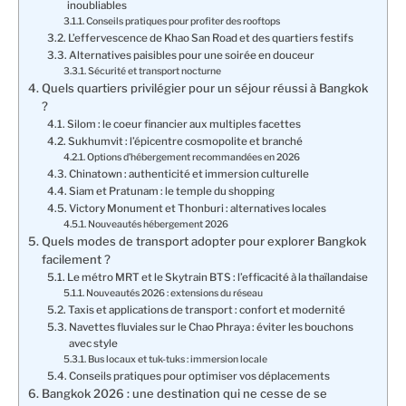
inoubliables
Conseils pratiques pour profiter des rooftops
L’effervescence de Khao San Road et des quartiers festifs
Alternatives paisibles pour une soirée en douceur
Sécurité et transport nocturne
Quels quartiers privilégier pour un séjour réussi à Bangkok
?
Silom : le coeur financier aux multiples facettes
Sukhumvit : l’épicentre cosmopolite et branché
Options d’hébergement recommandées en 2026
Chinatown : authenticité et immersion culturelle
Siam et Pratunam : le temple du shopping
Victory Monument et Thonburi : alternatives locales
Nouveautés hébergement 2026
Quels modes de transport adopter pour explorer Bangkok
facilement ?
Le métro MRT et le Skytrain BTS : l’efficacité à la thaïlandaise
Nouveautés 2026 : extensions du réseau
Taxis et applications de transport : confort et modernité
Navettes fluviales sur le Chao Phraya : éviter les bouchons
avec style
Bus locaux et tuk-tuks : immersion locale
Conseils pratiques pour optimiser vos déplacements
Bangkok 2026 : une destination qui ne cesse de se