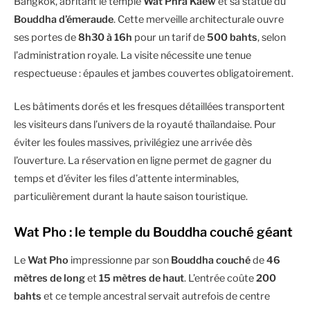
Bangkok, abritant le temple
Wat Phra Kaew
et sa statue du
Bouddha d’émeraude
. Cette merveille architecturale ouvre
ses portes de
8h30 à 16h
pour un tarif de
500 bahts
, selon
l’administration royale. La visite nécessite une tenue
respectueuse : épaules et jambes couvertes obligatoirement.
Les bâtiments dorés et les fresques détaillées transportent
les visiteurs dans l’univers de la royauté thaïlandaise. Pour
éviter les foules massives, privilégiez une arrivée dès
l’ouverture. La réservation en ligne permet de gagner du
temps et d’éviter les files d’attente interminables,
particulièrement durant la haute saison touristique.
Wat Pho : le temple du Bouddha couché géant
Le
Wat Pho
impressionne par son
Bouddha couché
de
46
mètres de long
et
15 mètres de haut
. L’entrée coûte
200
bahts
et ce temple ancestral servait autrefois de centre