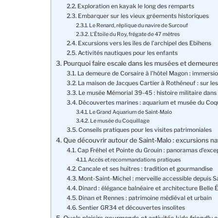
Exploration en kayak le long des remparts
Embarquer sur les vieux gréements historiques
Le Renard, réplique du navire de Surcouf
L’Étoile du Roy, frégate de 47 mètres
Excursions vers les îles de l’archipel des Ebihens
Activités nautiques pour les enfants
Pourquoi faire escale dans les musées et demeures
La demeure de Corsaire à l’hôtel Magon : immersion
La maison de Jacques Cartier à Rothéneuf : sur l
Le musée Mémorial 39-45 : histoire militaire dans
Découvertes marines : aquarium et musée du Coqu
Le Grand Aquarium de Saint-Malo
Le musée du Coquillage
Conseils pratiques pour les visites patrimoniales
Que découvrir autour de Saint-Malo : excursions na
Cap Fréhel et Pointe du Grouin : panoramas d’exce
Accès et recommandations pratiques
Cancale et ses huîtres : tradition et gourmandise
Mont-Saint-Michel : merveille accessible depuis S
Dinard : élégance balnéaire et architecture Belle
Dinan et Rennes : patrimoine médiéval et urbain
Sentier GR34 et découvertes insolites