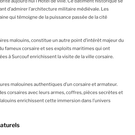
abrite aujourd’hui l’Hôtel de ville. Ce bâtiment historique se
nt d’admirer l’architecture militaire médiévale. Les
aine qui témoigne de la puissance passée de la cité
saires malouins, constitue un autre point d’intérêt majeur du
du fameux corsaire et ses exploits maritimes qui ont
es à Surcouf enrichissent la visite de la ville corsaire.
res malouines authentiques d’un corsaire et armateur.
des corsaires avec leurs armes, coffres, pièces secrètes et
Malouins enrichissent cette immersion dans l’univers
naturels