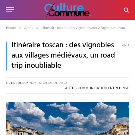
Home
»
Actus
»
Itinéraire toscan : des vignobles aux villages médiévaux, un road trip inoubliable
Itinéraire toscan : des vignobles
0
aux villages médiévaux, un road
trip inoubliable
BY
FREDERIC
ON
23 NOVEMBRE 2024
ACTUS
,
COMMUNICATION
,
ENTREPRISE