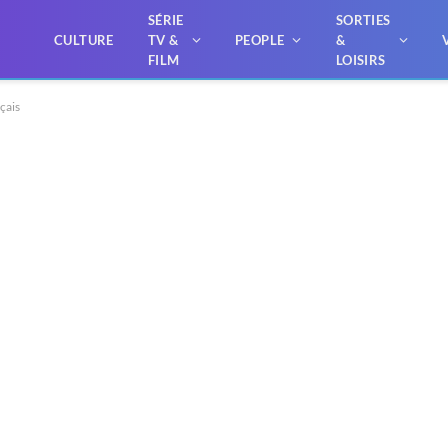
SÉRIE
SORTIES
CULTURE
TV &
PEOPLE
&
FILM
LOISIRS
çais