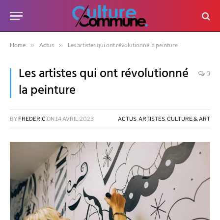
Home
»
Actus
»
Les artistes qui ont révolutionné la peinture
Les artistes qui ont révolutionné
0
la peinture
BY
FREDERIC
ON
14 AVRIL 2023
ACTUS
,
ARTISTES
,
CULTURE & ART