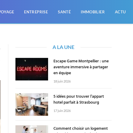
VOYAGE
ENTREPRISE
SANTÉ
IMMOBILIER
ACTU
A LA UNE
0
Escape Game Montpellier : une
aventure immersive à partager
X
en équipe
18 juin 2026
5 idées pour trouver l’appart
hotel parfait à Strasbourg
17 juin 2026
Comment choisir un logement