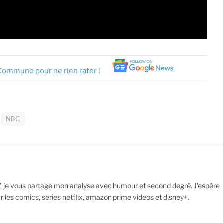
Commune pour ne rien rater !
NBC
V, je vous partage mon analyse avec humour et second degré. J'espère
ur les comics, series netflix, amazon prime videos et disney+.