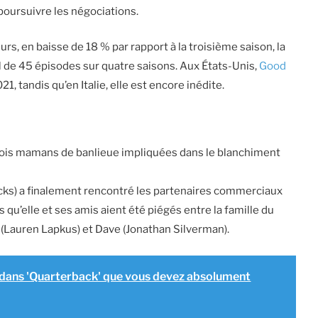
 poursuivre les négociations.
s, en baisse de 18 % par rapport à la troisième saison, la
l de 45 épisodes sur quatre saisons. Aux États-Unis,
Good
1, tandis qu’en Italie, elle est encore inédite.
rois mamans de banlieue impliquées dans le blanchiment
icks) a finalement rencontré les partenaires commerciaux
 qu’elle et ses amis aient été piégés entre la famille du
 (Lauren Lapkus) et Dave (Jonathan Silverman).
 dans 'Quarterback' que vous devez absolument