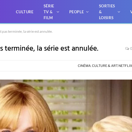
SÉRIE
SORTIES
CULTURE
TV &
PEOPLE
&
FILM
LOISIRS
t pas terminée, la série est annulée.
s terminée, la série est annulée.
CINÉMA
,
CULTURE & ART
,
NETFLI