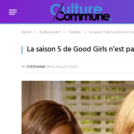
Home
»
Culture & Art
»
Cinéma
»
La saison 5 de Good Girls n’es
La saison 5 de Good Girls n’est pa
BY
STÉPHANIE
ON
13 JUILLET 2021