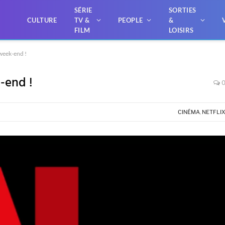
SÉRIE
SORTIES
CULTURE
TV &
PEOPLE
&
FILM
LOISIRS
 week-end !
-end !
CINÉMA
,
NETFLI