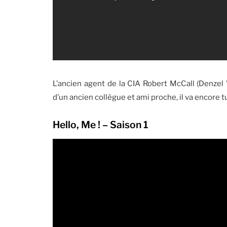
L’ancien agent de la CIA Robert McCall (Denzel 
d’un ancien collègue et ami proche, il va encore tu
Hello, Me ! – Saison 1