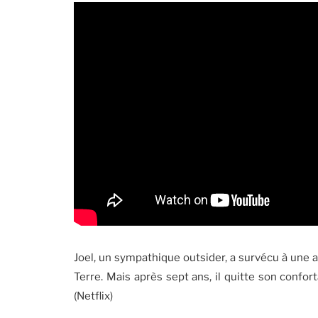
Joel, un sympathique outsider, a survécu à une 
Terre. Mais après sept ans, il quitte son confo
(Netflix)