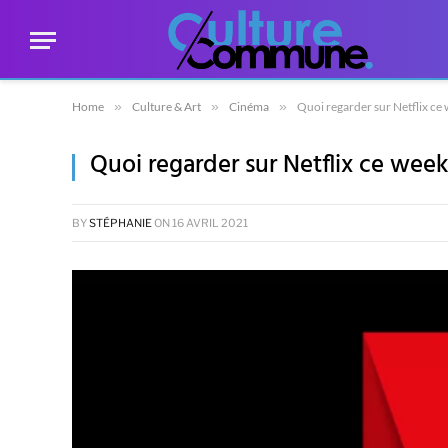
Home
»
Culture & Art
»
Cinéma
»
Quoi regarder sur Netflix ce
Quoi regarder sur Netflix ce week
BY
STÉPHANIE
ON
16 AVRIL 2021