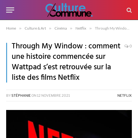
Home
»
Culture & Art
»
Cinéma
»
Netflix
»
Through My Window : comment une histoire commencée sur Wattpad s’est retrouvée sur la liste des films Netflix
Through My Window : comment
0
une histoire commencée sur
Wattpad s’est retrouvée sur la
liste des films Netflix
BY
STÉPHANIE
ON
12 NOVEMBRE 2021
NETFLIX