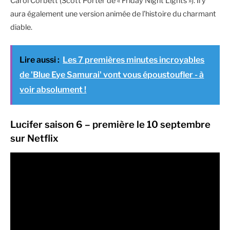
Carol Corbett (Scott Porter de « Friday Night Lights »). Il y
aura également une version animée de l’histoire du charmant
diable.
Lire aussi :
Les 7 premières minutes incroyables
de 'Blue Eye Samurai' vont vous époustoufler - à
voir absolument !
Lucifer saison 6 – première le 10 septembre
sur Netflix