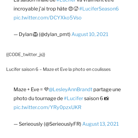
incroyable j’ai trop hâte 😍🥵
#LuciferSeason6
pic.twitter.com/DCYXko5Vso
— Dylan 🦁 (@dylan_pmt)
August 10, 2021
{{CODE_twitter_js}}
Lucifer saison 6 – Maze et Eve la photo en coulisses
Maze + Eve = 💜
@LesleyAnnBrandt
partage une
photo du tournage de
#Lucifer
saison 6 📸
pic.twitter.com/YRy0pzxUKR
— Serieously (@SerieouslyFR)
August 13, 2021