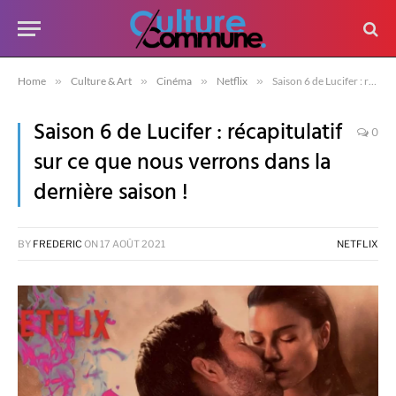
Home
»
Culture & Art
»
Cinéma
»
Netflix
»
Saison 6 de Lucifer : récapitulatif sur ce que nous verrons dans la dernière saison !
Saison 6 de Lucifer : récapitulatif
0
sur ce que nous verrons dans la
dernière saison !
BY
FREDERIC
ON
17 AOÛT 2021
NETFLIX