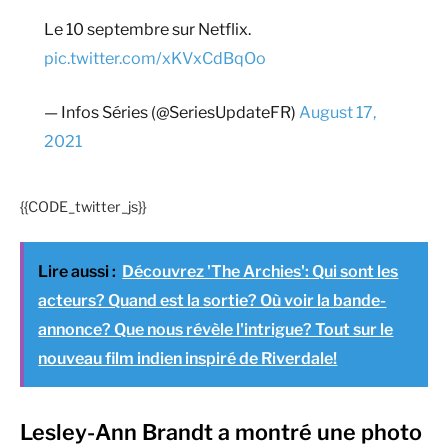
Le 10 septembre sur Netflix.
pic.twitter.com/xKVxCdBqOo
— Infos Séries (@SeriesUpdateFR)
August 17,
2021
{{CODE_twitter_js}}
Lire aussi :
Découvrez 'The Archies': Qui sont les
acteurs? Quand est la sortie? Où voir la bande-
annonce? Que nous révèle l'intrigue? Tout sur le
nouveau film indien inspiré de Riverdale!
Lesley-Ann Brandt a montré une photo