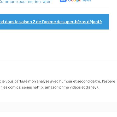
Commune pour ne rien rater !
nd dans la saison 2 de l'anime de super-héros déjanté
V, je vous partage mon analyse avec humour et second degré. J'espère
ur les comics, series netflix, amazon prime videos et disney+.