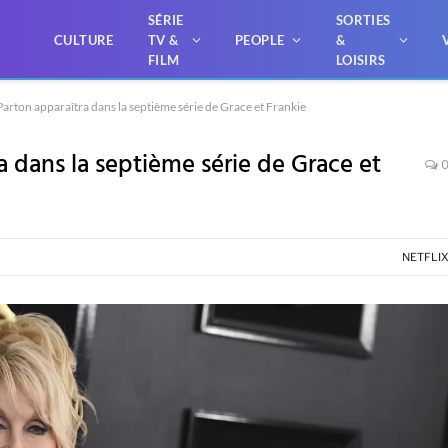
SÉRIE
SORTIES
CULTURE
TV &
PEOPLE
&
FILM
LOISIRS
 Parton apparaîtra dans la septième série de Grace et Frankie
ra dans la septième série de Grace et
NETFLI