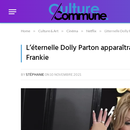
Home
»
Culture & Art
»
Cinéma
»
Netflix
»
L’éternelle Dolly
L’éternelle Dolly Parton apparaît
Frankie
BY
STÉPHANIE
ON
10 NOVEMBRE 2021