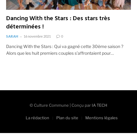
Dancing With the Stars : Des stars très
déterminées !
SARAH
16 novembre 2021
0
Dancing With the Stars : Qui va gagné cette 30ème saison ?
Alors que les huit premiers couples s’affrontaient pour…
© Culture Commune | Conçu par
IA TECH
La rédaction
Plan du site
Mentions légales