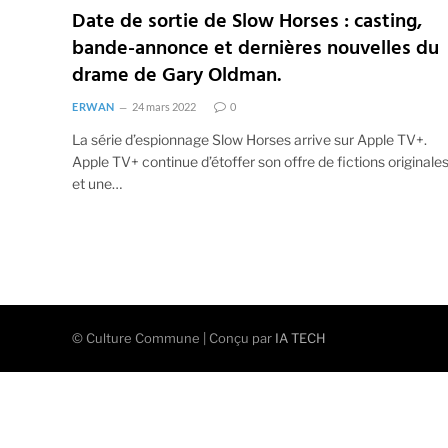
Date de sortie de Slow Horses : casting,
bande-annonce et dernières nouvelles du
drame de Gary Oldman.
ERWAN
24 mars 2022
0
La série d’espionnage Slow Horses arrive sur Apple TV+.
Apple TV+ continue d’étoffer son offre de fictions originale
et une…
© Culture Commune | Conçu par
IA TECH