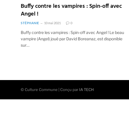
Buffy contre les vampires : Spin-off avec
Angel !
STÉPHANIE
10 mai 2021
0
Buffy contre les vampires : Spin-off avec Angel ! Le beau
vampire (Angel) joué par David Boreanaz, est disponible
sur…
© Culture Commune | Conçu par
IA TECH